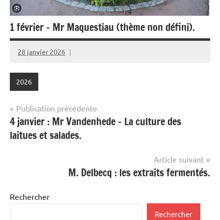
1 février – Mr Maquestiau (thème non défini).
28 janvier 2026
Alain
Foure
2026
Navigation
Publication précédente
4 janvier : Mr Vandenhede – La culture des
de
laitues et salades.
l’article
Article suivant
M. Delbecq : les extraits fermentés.
Rechercher
Rechercher