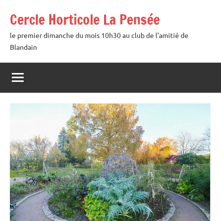
Aller
Cercle Horticole La Pensée
au
contenu
le premier dimanche du mois 10h30 au club de l'amitié de
Blandain