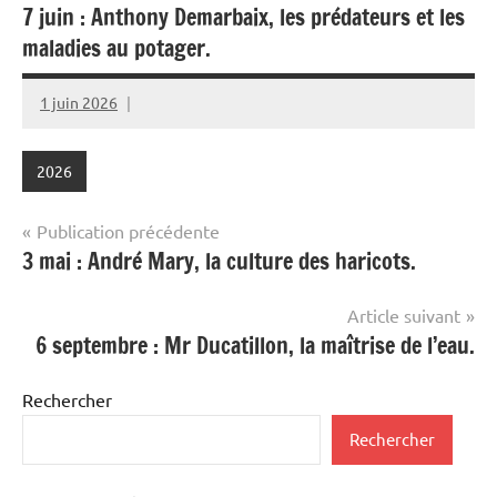
7 juin : Anthony Demarbaix, les prédateurs et les
maladies au potager.
1 juin 2026
Alain
Foure
2026
Navigation
Publication précédente
3 mai : André Mary, la culture des haricots.
de
l’article
Article suivant
6 septembre : Mr Ducatillon, la maîtrise de l’eau.
Rechercher
Rechercher