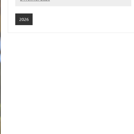
Alain
Foure
2026