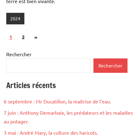
terre est bien vivante.
2024
Pagination
Articles
1
2
»
des
suivants
publications
Rechercher
Rechercher
Articles récents
6 septembre : Mr Ducatillon, la maîtrise de l’eau.
7 juin : Anthony Demarbaix, les prédateurs et les maladies
au potager.
3 mai : André Mary, la culture des haricots.