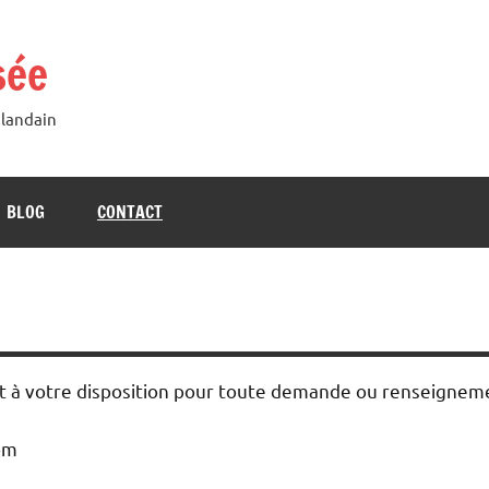
sée
Blandain
BLOG
CONTACT
nt à votre disposition pour toute demande ou renseignem
com