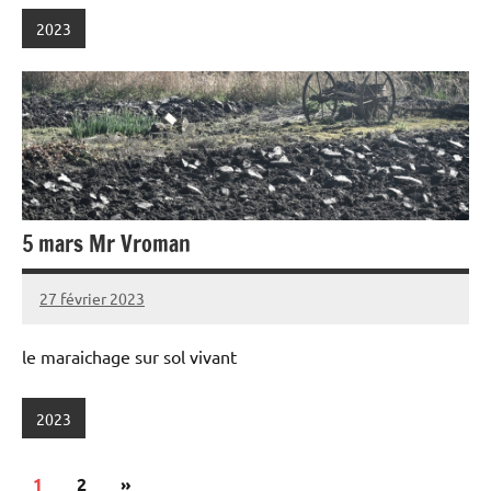
2023
5 mars Mr Vroman
27 février 2023
admin
le maraichage sur sol vivant
2023
Pagination
Articles
1
2
»