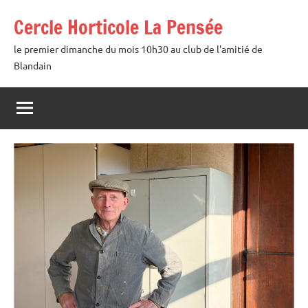
Aller
Cercle Horticole La Pensée
au
contenu
le premier dimanche du mois 10h30 au club de l'amitié de
Blandain