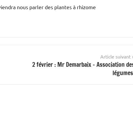
iendra nous parler des plantes à rhizome
Article suivant
2 février : Mr Demarbaix – Association de
légumes