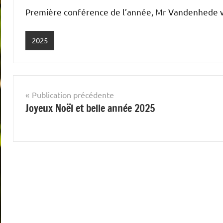
Foure
Première conférence de l’année, Mr Vandenhede v
2025
Navigation
Publication précédente
Joyeux Noël et belle année 2025
de
l’article