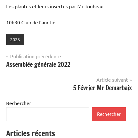
Les plantes et leurs insectes par Mr Toubeau
10h30 Club de l’amitié
2023
Navigation
Publication précédente
Assemblée générale 2022
de
l’article
Article suivant
5 Février Mr Demarbaix
Rechercher
Rechercher
Articles récents